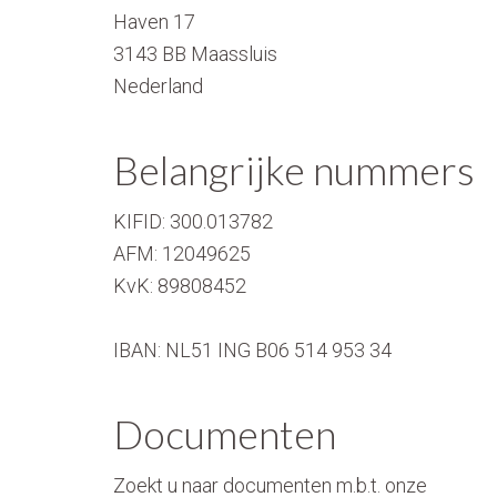
Haven 17
3143 BB
Maassluis
Nederland
Belangrijke nummers
KIFID:
300.013782
AFM:
12049625
KvK:
89808452
IBAN: NL51 ING B06 514 953 34
Documenten
Zoekt u naar documenten m.b.t. onze