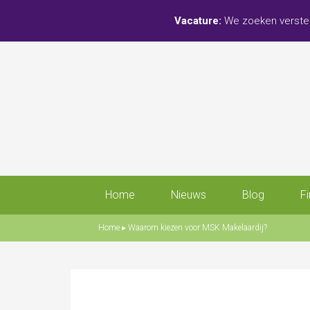
Vacature:
We zoeken verster
Home
Nieuws
Blog
F
Home
▸
Waarom kiezen voor MSK Makelaardij?