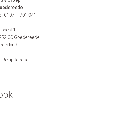
oedereede
el:
0187 – 701 041
ooheul 1
252 CC
Goedereede
ederland
Bekijk locatie
book