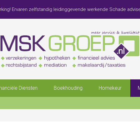
king! Ervaren zelfstandig leidinggevende werkende Schade advis
inanciële Diensten
Boekhouding
Homekeur