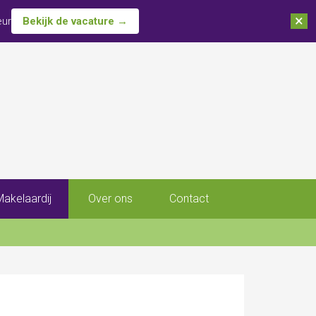
×
eur
Bekijk de vacature →
Makelaardij
Over ons
Contact