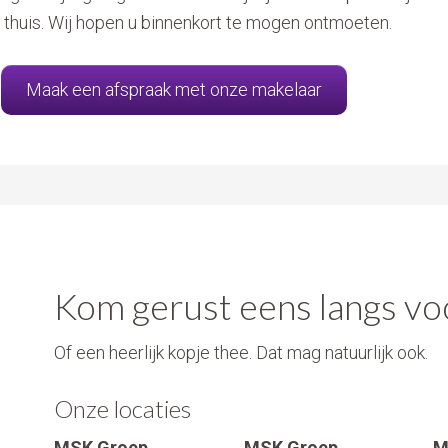
u thuis. Wij hopen u binnenkort te mogen ontmoeten.
f
Maak een afspraak met onze makelaar
Kom gerust eens langs voo
Of een heerlijk kopje thee. Dat mag natuurlijk ook.
Onze locaties
MSK Groep
MSK Groep
M