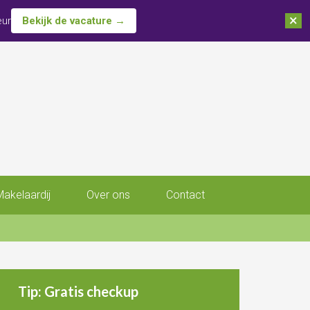
×
eur
Bekijk de vacature →
Makelaardij
Over ons
Contact
Tip: Gratis checkup