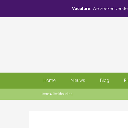
Vacature:
We zoeken verster
Home
Nieuws
Blog
F
Home
▸
Boekhouding