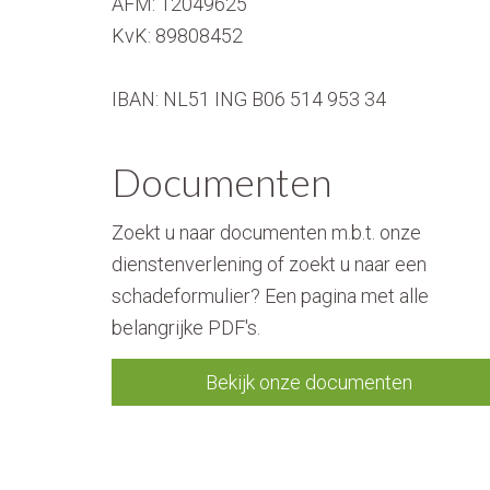
AFM:
12049625
KvK:
89808452
IBAN: NL51 ING B06 514 953 34
Documenten
Zoekt u naar documenten m.b.t. onze
dienstenverlening of zoekt u naar een
schadeformulier? Een pagina met alle
belangrijke PDF's.
Bekijk onze documenten