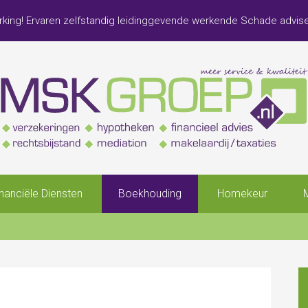
king! Ervaren zelfstandig leidinggevende werkende Schade advis
inanciële Diensten
Boekhouding
Homekeur