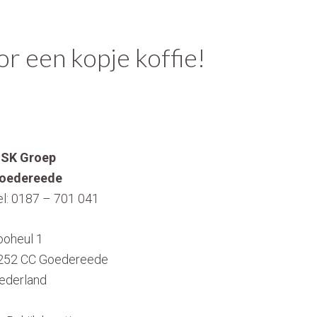
r een kopje koffie!
SK Groep
oedereede
el:
0187 – 701 041
ooheul 1
252 CC
Goedereede
ederland