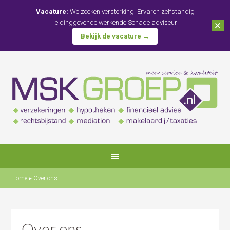
Vacature:
We zoeken versterking! Ervaren zelfstandig
leidinggevende werkende Schade adviseur
×
Bekijk de vacature →
Home
▸
Over ons
Over ons